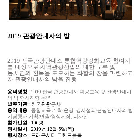
2019
관광안내사의 밤
2019 전국관광안내소 통합역량강화교육 참여자
를 대상으로 지역관광산업의 대한 교류 및
동서간의 친목을 도모하는 화합의 장을 마련하고
자 관광안내사의 밤을 진행
용역명칭
:
2019 전국 관광안내사 역량교육 및 관광안내사
의 밤 행사진행 용역
발주기관
:
한국관광공사
용역내용
:
통합교육 기획·운영, 강사섭외/관광안내사의 밤
기념행사 기획/연출/영상제작, 디자인
참가인원
: 100
명
행사일시
: 2019
년
12
월 5
일
(목
)
행사장소
: 드래곤시티 그랜드볼룸